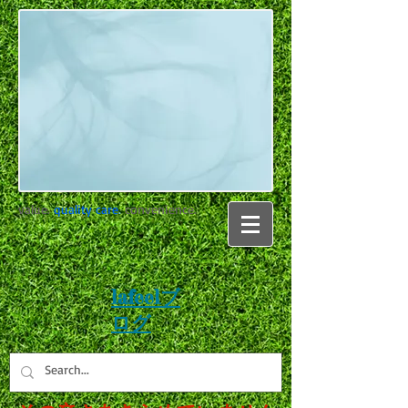
value.
quality care
.
convenience.
lafeelブ
ログ