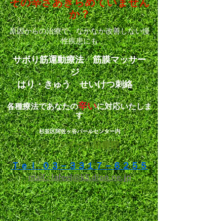
その辛さ
あきらめていません
か？
原因からの治療で、なかなか改善しない
慢
性疾患にも
サボり筋運動療法 筋膜マッサー
ジ
はり・きゅう せいけつ刺絡
辛い
各種療法であなたの
に対応いたしま
す
杉並区阿佐ヶ谷パールセンター内
ラ・フィール治療院
Ｔｅｌ: ０３－３３１７－６２５５
mail : lafeel@k5.dion.ne.jp​​