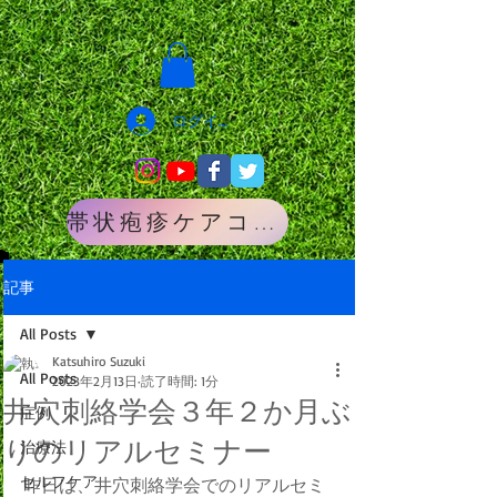
ログイン
帯状疱疹ケアコース
記事
All Posts
Katsuhiro Suzuki
All Posts
2023年2月13日
読了時間: 1分
井穴刺絡学会３年２か月ぶ
症例
りのリアルセミナー
治療法
セルフケア
昨日は、井穴刺絡学会でのリアルセミ