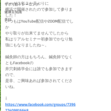
ナーが３年２か月ぶりに
サボり筋トレーニング
横浜で開催されたので参加して参りま
健康豆知識
した！
美顔
いつもはYouTube配信やZOOM配信でし
か
やり取りが出来てませんでしたから
私はリアルセミナー初参加でかなり勉
強にもなりましたね～。
鍼灸師の方はもちろん、鍼灸師でなく
ともFacebookの
井穴刺絡学会には誰でも参加できます
ので、
是非、ご興味あれば参加されてくださ
いね。
⇩
https://www.facebook.com/groups/7396
77409816648