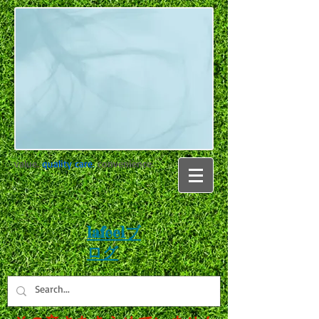
value.
quality care
.
convenience.
lafeelブ
ログ