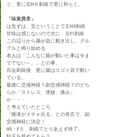
ぐ、更に右H６刺絡で更に和らぐ。
「味覚異常」
は先ずは、舌ということで左H3刺絡　
甘味は感じないので次に　左F1刺絡　
この辺りから腸が急に動き出し、グル
グルと鳴り始める
本人は「こんなに腸が動いた事は今ま
ででない～。」との事。
百会刺絡後　更に腸はスゴイ音で動い
ている。
最後に交感神経？副交感神経？のどち
らか「ストレス、便秘、痛み」
か・・・
と考えていたところ
「唾液がメチャ出る」との発言で、副
交感神経に決定！
H5・F５　刺絡でとりあえず終了。
飴玉を舐めてもらう。