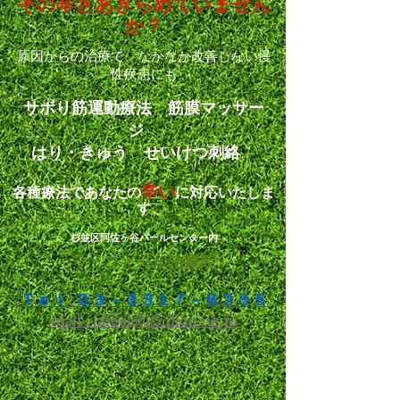
その辛さ
あきらめていません
か？
原因からの治療で、なかなか改善しない
慢
性疾患にも
サボり筋運動療法 筋膜マッサー
ジ
はり・きゅう せいけつ刺絡
辛い
各種療法であなたの
に対応いたしま
す
杉並区阿佐ヶ谷パールセンター内
ラ・フィール治療院
Ｔｅｌ: ０３－３３１７－６２５５
mail : lafeel@k5.dion.ne.jp​​