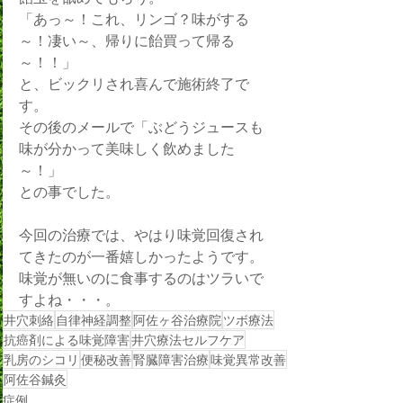
「あっ～！これ、リンゴ？味がする
～！凄い～、帰りに飴買って帰る
～！！」
と、ビックリされ喜んで施術終了で
す。
その後のメールで「ぶどうジュースも
味が分かって美味しく飲めました
～！」
との事でした。
今回の治療では、やはり味覚回復され
てきたのが一番嬉しかったようです。
味覚が無いのに食事するのはツラいで
すよね・・・。
井穴刺絡
自律神経調整
阿佐ヶ谷治療院
ツボ療法
抗癌剤による味覚障害
井穴療法セルフケア
乳房のシコリ
便秘改善
腎臓障害治療
味覚異常改善
阿佐谷鍼灸
症例