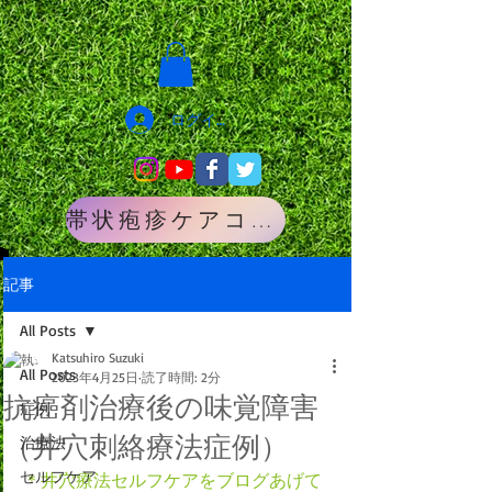
ログイン
帯状疱疹ケアコース
記事
All Posts
Katsuhiro Suzuki
All Posts
2023年4月25日
読了時間: 2分
抗癌剤治療後の味覚障害
症例
（井穴刺絡療法症例）
治療法
セルフケア
＊井穴療法セルフケアをブログあげて