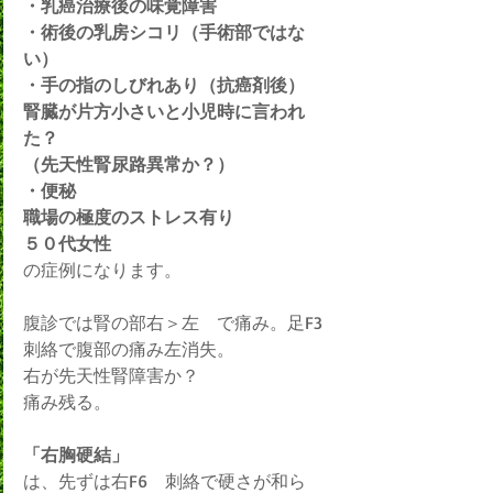
・乳癌治療後の味覚障害
・術後の乳房シコリ（手術部ではな
い）
・手の指のしびれあり（抗癌剤後）
腎臓が片方小さいと小児時に言われ
た？
（先天性腎尿路異常か？）
・便秘　
職場の極度のストレス有り　
５０代女性
の症例になります。
腹診では腎の部右＞左　で痛み。足F3
刺絡で腹部の痛み左消失。
右が先天性腎障害か？
痛み残る。
「右胸硬結」
は、先ずは右F6　刺絡で硬さが和ら