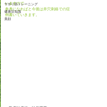
いますので、
サボり筋トレーニング
参考になればと今後は井穴刺絡での症
健康豆知識
例書いていきます。
美顔