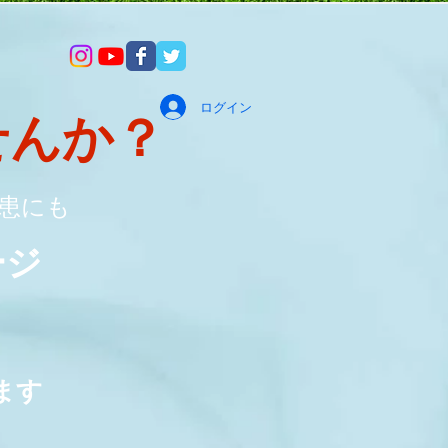
ログイン
せんか？
患にも
サージ
絡
ます