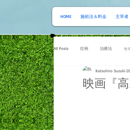
HOME
施術法＆料金
主宰者
All Posts
症例
治療法
セ
Katsuhiro Suzuki
2
映画『高