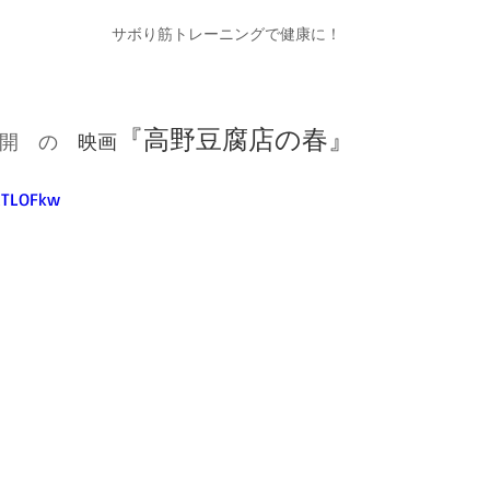
サボり筋トレーニングで健康に！
『高野豆腐店の春』
開　の　
映画
wlTLOFkw