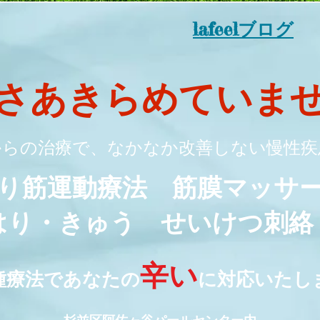
lafeelブログ
さ
あきらめていま
からの治療で、なかなか改善しない
慢性疾
り筋運動療法 筋膜マッ
はり・きゅう せいけつ刺
辛い
種療法であなたの
に対応いたし