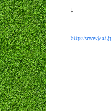
⇩
http://www.jcai