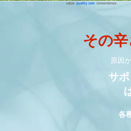
value.
quality care
.
convenience.
その辛
原因
サボ
各