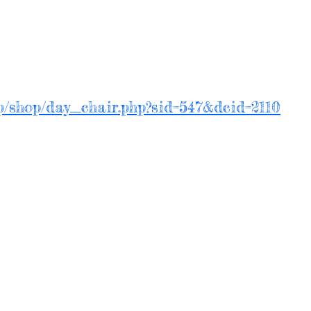
.jp/shop/day_chair.php?sid=547&dcid=2110