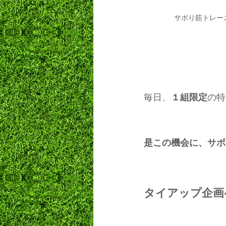
サボり筋トレー
毎日、
１組限定
の特
是この機会に、サボ
タイアップ企画