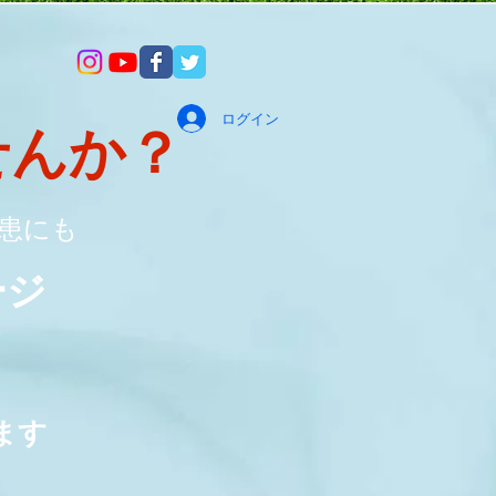
ログイン
せんか？
患にも
サージ
絡
ます