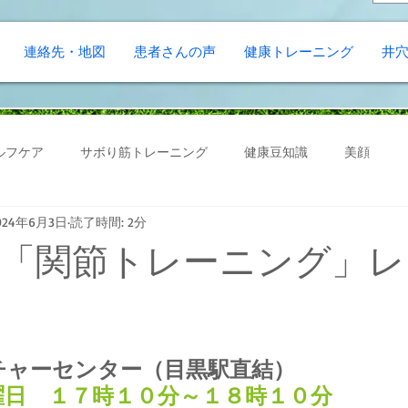
連絡先・地図
患者さんの声
健康トレーニング
井
ルフケア
サボり筋トレーニング
健康豆知識
美顔
024年6月3日
読了時間: 2分
「関節トレーニング」レ
！
チャーセンター（目黒駅直結）
曜日　１７時１０分～１８時１０分