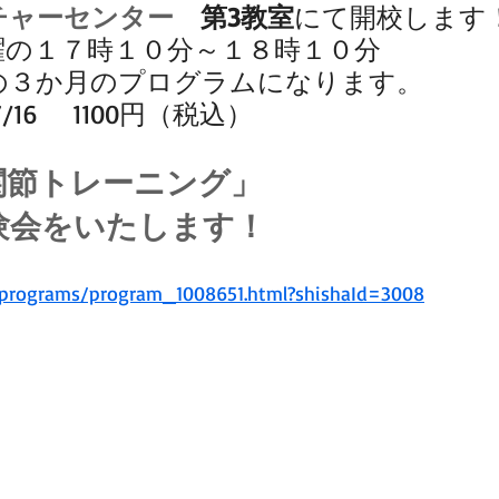
チャーセンター　
第3教室
にて開校します
曜の１７時１０分～１８時１０分
の３か月のプログラムになります。
/16　 1100円（税込）
関節トレーニング」
験会をいたします！
jp/programs/program_1008651.html?shishaId=3008