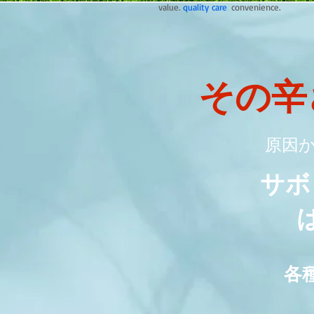
value.
quality care
.
convenience.
その辛
原因
サボ
各