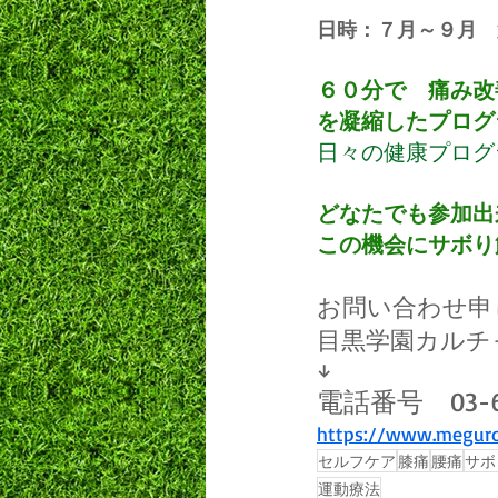
日時：７月～９月　
６０分で　痛み改
を凝縮したプログ
日々の健康プログ
どなたでも参加出
この機会にサボり
お問い合わせ申
目黒学園カルチ
↓
電話番号　03-64
https://www.meguro
セルフケア
膝痛
腰痛
サボ
運動療法