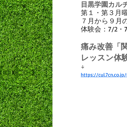
目黒学園カル
第１・第３月
７月から９月
体験会：7/2・7
痛み改善「
レッスン体
↓
https://cul.7cn.co.