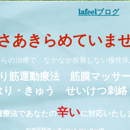
lafeelブログ
さ
あきらめていま
からの治療で、なかなか改善しない
慢性疾
り筋運動療法 筋膜マッ
はり・きゅう せいけつ刺
辛い
種療法であなたの
に対応いたし