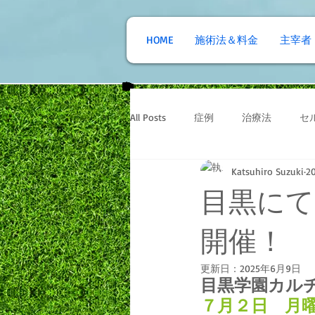
HOME
施術法＆料金
主宰者
All Posts
症例
治療法
セ
Katsuhiro Suzuki
2
目黒にて
開催
更新日：
2025年6月9日
目黒学園カル
７月２日　月