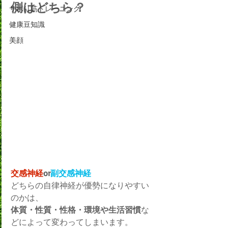
側はどちら？
サボり筋トレーニング
健康豆知識
美顔
交感神経
or
副交感神経
どちらの自律神経が優勢になりやすい
のかは、
体質・性質・性格・環境や生活習慣
な
どによって変わってしまいます。