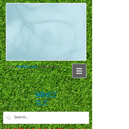
value.
quality care
.
convenience.
lafeelブ
ログ