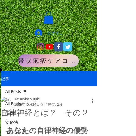
ログイン
帯状疱疹ケアコース
記事
All Posts
Katsuhiro Suzuki
All Posts
2023年10月24日
読了時間: 2分
自律神経とは？ その２
症例
治療法
あなたの自律神経の優勢
セルフケア