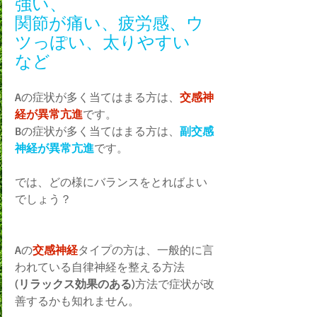
強い、
関節が痛い、疲労感、ウ
ツっぽい、太りやすい　
など
Aの症状が多く当てはまる方は、
交感神
経が異常亢進
です。
Bの症状が多く当てはまる方は、
副交感
神経が異常亢進
です。
では、どの様にバランスをとればよい
でしょう？
Aの
交感神経
タイプの方は、一般的に言
われている自律神経を整える方法
(
リラックス効果のある
)方法で症状が改
善するかも知れません。