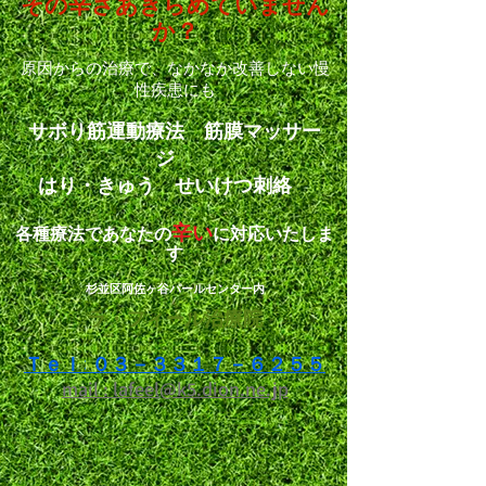
その辛さ
あきらめていません
か？
原因からの治療で、なかなか改善しない
慢
性疾患にも
サボり筋運動療法 筋膜マッサー
ジ
はり・きゅう せいけつ刺絡
辛い
各種療法であなたの
に対応いたしま
す
杉並区阿佐ヶ谷パールセンター内
ラ・フィール治療院
Ｔｅｌ: ０３－３３１７－６２５５
mail : lafeel@k5.dion.ne.jp​​