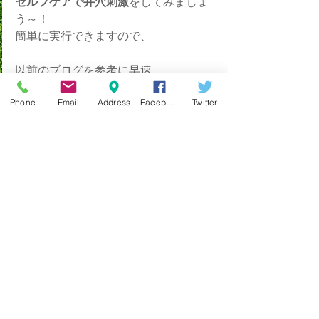
セルフケアで井穴刺激
をしてみましょ
う～！
簡単に実行できますので、
以前のブログを参考に早速、
ツンツン刺激
してみてくださいね。
Phone
Email
Address
Facebook
Twitter
↓↓↓
自律神経井穴刺激
腰痛
肩こり
高血圧治療
アレルギー
生理痛
更年期
自律神経失調症
偏頭痛
気候病
高血圧
低血圧
喘息
便秘
下痢
慢性疲労
関節痛
多汗
健康豆知識