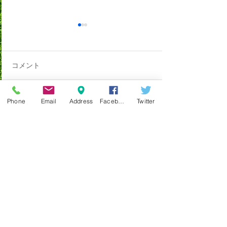
コメント
Phone
Email
Address
Facebook
Twitter
帝王切開と会陰切開後の
帯状疱疹には [
コメントを追加…
不調な方必見！
絡療法]
阿佐ヶ谷 整体 鍼灸
ラ・フィール治療院
東
京都杉並区阿佐ヶ谷南１－１３－１７福吉ビ
ル４Ｆ
Ｔｅｌ: ０３－３３１７－６２
５５
（ご予約優先になっております）