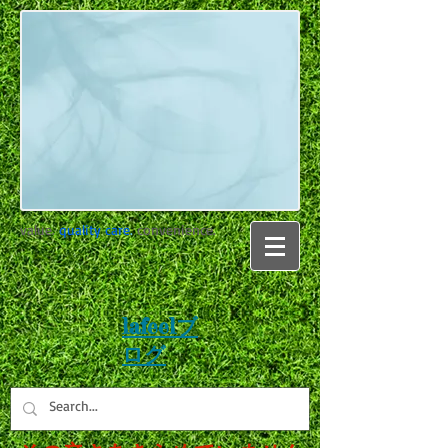
value.
quality care
.
convenience.
lafeelブ
ログ