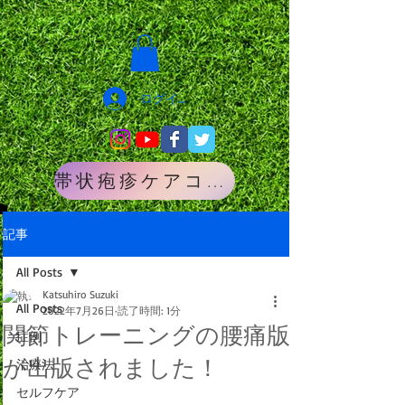
ログイン
帯状疱疹ケアコース
記事
All Posts
Katsuhiro Suzuki
All Posts
2022年7月26日
読了時間: 1分
関節トレーニングの腰痛版
症例
が出版されました！
治療法
セルフケア