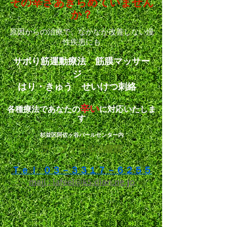
その辛さ
あきらめていません
か？
原因からの治療で、なかなか改善しない
慢
性疾患にも
サボり筋運動療法 筋膜マッサー
ジ
はり・きゅう せいけつ刺絡
辛い
各種療法であなたの
に対応いたしま
す
杉並区阿佐ヶ谷パールセンター内
ラ・フィール治療院
Ｔｅｌ: ０３－３３１７－６２５５
mail : lafeel@k5.dion.ne.jp​​