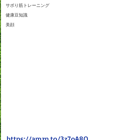
サボり筋トレーニング
健康豆知識
美顔
https://amzn.to/3z7oA8O