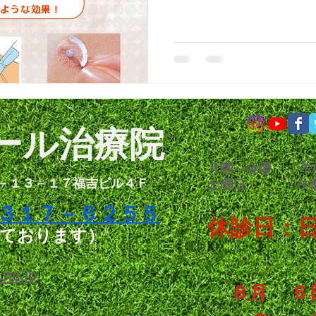
ール治療院
月曜～金曜 ：午前
－１３－１７福吉ビル４Ｆ
土曜日 ：午前 
３３１７－６２５５
休診日
：
っております）
.ne.jp
８月 ６
ト：