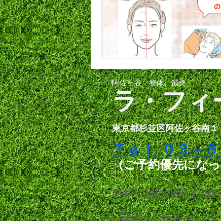
阿佐ヶ谷 整体 鍼灸
ラ・フィ
東
京都杉並区阿佐ヶ谷南１
Ｔｅｌ: ０３－
（ご予約優先にな
​mail：
lafeel@k5.dion
LINE公式アカウン