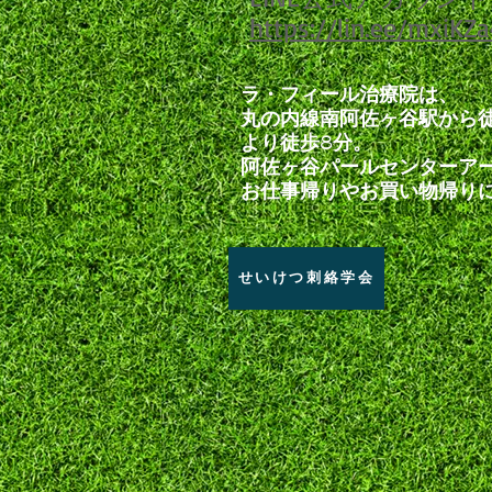
https://lin.ee/mxiKZ
ラ・フィール治療院は、
丸の内線南阿佐ヶ谷駅から徒
より徒歩8分。
阿佐ヶ谷パールセンターア
お仕事帰りやお買い物帰り
せいけつ刺絡学会