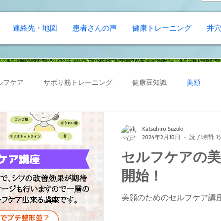
連絡先・地図
患者さんの声
健康トレーニング
井
ルフケア
サボり筋トレーニング
健康豆知識
美顔
Katsuhiro Suzuki
2024年2月10日
読了時間: 1
セルフケアの美
開始！
美顔のためのセルフケア講