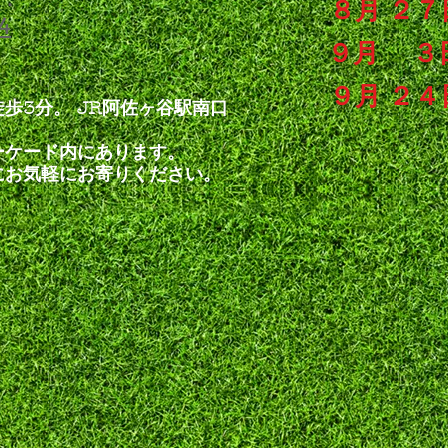
８月 ２７
a4
９月 ３
９月 ２４
歩3分。 JR阿佐ヶ谷駅南口
ーケード内にあります。
にお気軽にお寄りください。