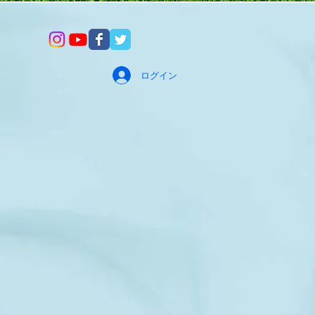
ログイン
せんか？
患にも
サージ
絡
ます