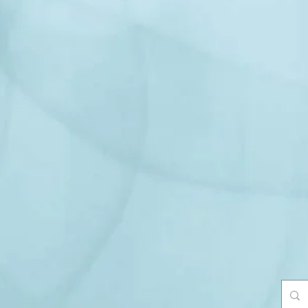
杉並区阿佐ヶ谷パールセンター内
ラ・フィール治療院
ｅｌ: ０３－３３１７－６２
mail : lafeel@k5.dion.ne.jp​​
帯状疱疹ケアコース