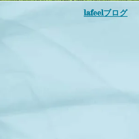
lafeelブログ
さ
あきらめていま
からの治療で、なかなか改善しない
慢性疾
り筋運動療法 筋膜マッ
はり・きゅう せいけつ刺
辛い
種療法であなたの
に対応いたし