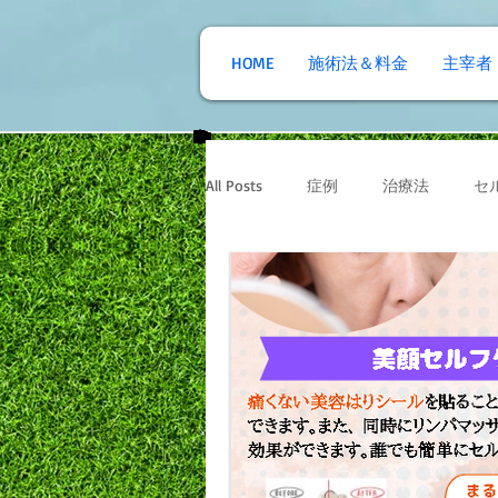
HOME
施術法＆料金
主宰者
All Posts
症例
治療法
セ