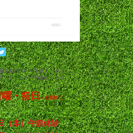
１０:００ - 午後７：００
９：３０- 午後６：００
日曜・祭日
（土曜除く）
日（木）午前休診