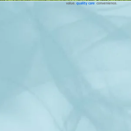
value.
quality care
.
convenience.
その辛
原因
サボ
各