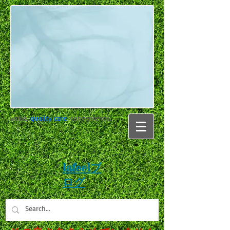
value.
quality care
.
convenience.
lafeelブ
ログ