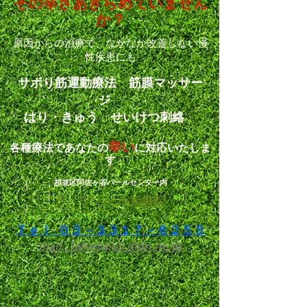
その辛さ
あきらめていません
か？
原因からの治療で、なかなか改善しない
慢
性疾患にも
サボり筋運動療法 筋膜マッサー
ジ
はり・きゅう せいけつ刺絡
辛い
各種療法であなたの
に対応いたしま
す
杉並区阿佐ヶ谷パールセンター内
ラ・フィール治療院
Ｔｅｌ: ０３－３３１７－６２５５
mail : lafeel@k5.dion.ne.jp​​