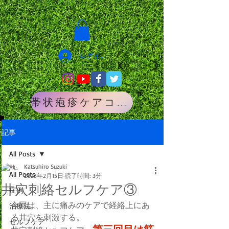
ログイン
帯状疱疹ケアコース
記事
All Posts
Katsuhiro Suzuki
All Posts
2023年2月15日
読了時間: 3分
井穴刺絡セルフケア③
症例
今回は、主に痛みのケアで経絡上にあ
治療法
る井穴を刺激する。
セルフケア