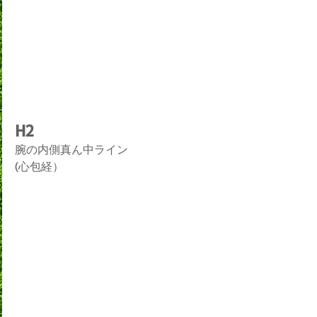
H2
腕の内側真ん中ライン
(心包経）