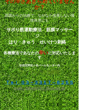
その辛さ
あきらめていません
か？
原因からの治療で、なかなか改善しない
慢
性疾患にも
サボり筋運動療法 筋膜マッサー
ジ
はり・きゅう せいけつ刺絡
辛い
各種療法であなたの
に対応いたしま
す
杉並区阿佐ヶ谷パールセンター内
ラ・フィール治療院
Ｔｅｌ: ０３－３３１７－６２５５
mail : lafeel@k5.dion.ne.jp​​