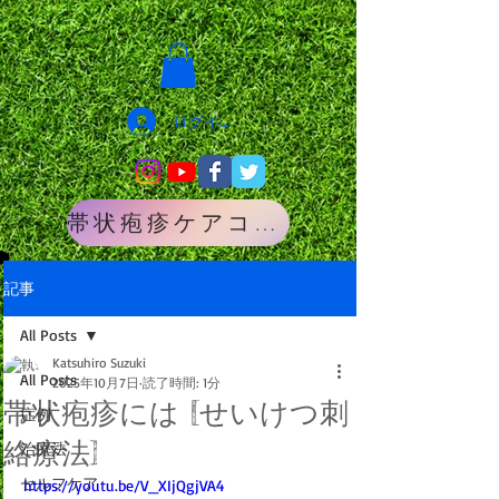
ログイン
帯状疱疹ケアコース
記事
All Posts
Katsuhiro Suzuki
All Posts
2025年10月7日
読了時間: 1分
帯状疱疹には [せいけつ刺
症例
絡療法]
治療法
セルフケア
https://youtu.be/V_XIjQgjVA4