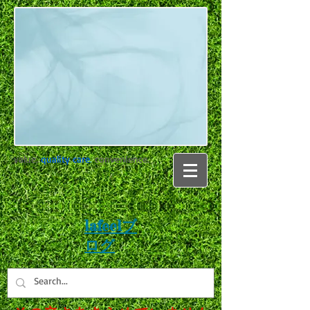
value.
quality care
.
convenience.
lafeelブ
ログ