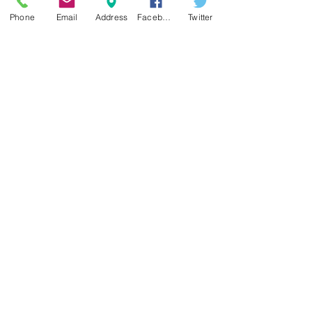
Phone
Email
Address
Facebook
Twitter
コメント
井穴刺絡を自分でする
コロナ後遺症・
コメントを追加…
２
クチン後遺症の
阿佐ヶ谷 整体 鍼灸
ラ・フィール治療院
東
京都杉並区阿佐ヶ谷南１－１３－１７福吉ビ
ル４Ｆ
Ｔｅｌ: ０３－３３１７－６２
５５
（ご予約優先になっております）
​mail：
lafeel@k5.dion.ne.jp