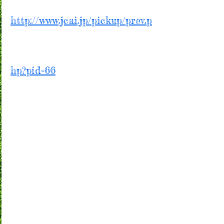
http://www.jcai.jp/pickup/prev.p
hp?pid=66