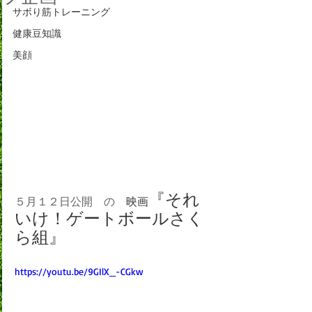
サボり筋トレーニング
健康豆知識
美顔
『それ
５月１２日公開　の　
映画
いけ！ゲートボールさく
ら組』
https://youtu.be/9GIlX_-CGkw