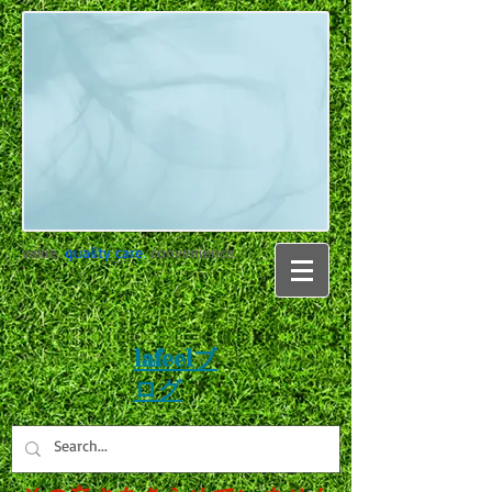
value.
quality care
.
convenience.
lafeelブ
ログ