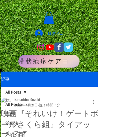
ログイン
帯状疱疹ケアコース
記事
All Posts
Katsuhiro Suzuki
All Posts
2023年4月21日
読了時間: 1分
映画『それいけ！ゲートボ
症例
ールさくら組』タイアッ
治療法
セルフケア
プ企画