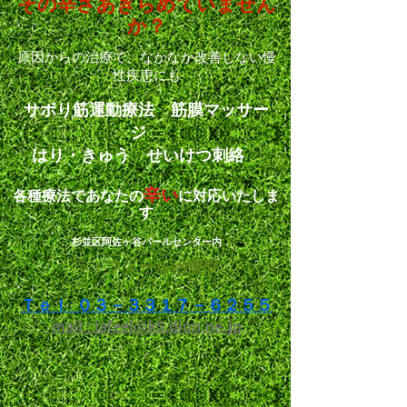
その辛さ
あきらめていません
か？
原因からの治療で、なかなか改善しない
慢
性疾患にも
サボり筋運動療法 筋膜マッサー
ジ
はり・きゅう せいけつ刺絡
辛い
各種療法であなたの
に対応いたしま
す
杉並区阿佐ヶ谷パールセンター内
ラ・フィール治療院
Ｔｅｌ: ０３－３３１７－６２５５
mail : lafeel@k5.dion.ne.jp​​